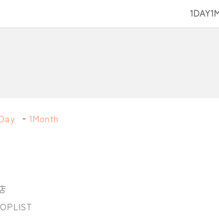
1DAY
1
Day
1Month
店
PLIST